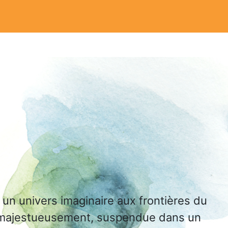
 un univers imaginaire aux frontières du
te majestueusement, suspendue dans un