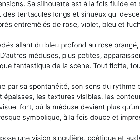
sions. Sa silhouette est à la fois fluide et
t des tentacules longs et sinueux qui des
orés entremêlés de rose, violet, bleu et fuch
és allant du bleu profond au rose orangé, 
D’autres méduses, plus petites, apparaissent
ue fantastique de la scène. Tout flotte, tou
e par sa spontanéité, son sens du rythme et 
 épaisses, les textures visibles, les contou
visuel fort, où la méduse devient plus qu’un 
resque symbolique, à la fois douce et impr
ose une vision singulière, poétique et aud