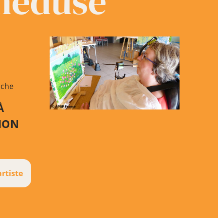
méduse
uche
À
TION
artiste