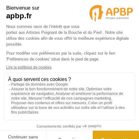
APBP
37 route Ecospace - Molsheim
67955 Strasbourg Cedex 9
© 2024 APBP