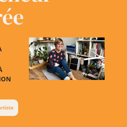
rée
A
À
TION
artiste