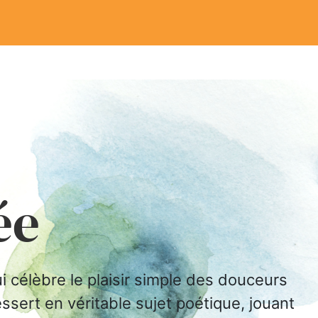
ée
i célèbre le plaisir simple des douceurs
ssert en véritable sujet poétique, jouant