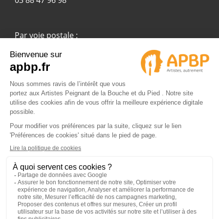
Par voie postale :
APBP
37 route Ecospace - Molsheim
67955 Strasbourg Cedex 9