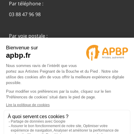
Par téléphone :
03 88 47 96 98
Par voie postale :
APBP
37 route Ecospace - Molsheim
67955 Strasbourg Cedex 9