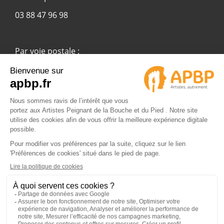
03 88 47 96 98
Par voie postale :
APBP
37 route Ecospace - Molsheim
67955 Strasbourg Cedex 9