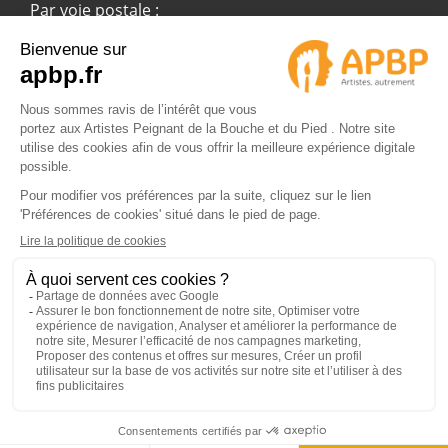
Par voie postale :
APBP
37 route Ecospace - Molsheim
67955 Strasbourg Cedex 9
© 2024 APBP