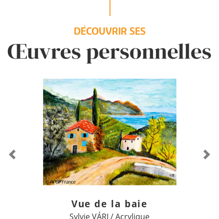
DÉCOUVRIR SES
Œuvres personnelles
Previous
Ne
Vue de la baie
Sylvie VÁRI / Acrylique