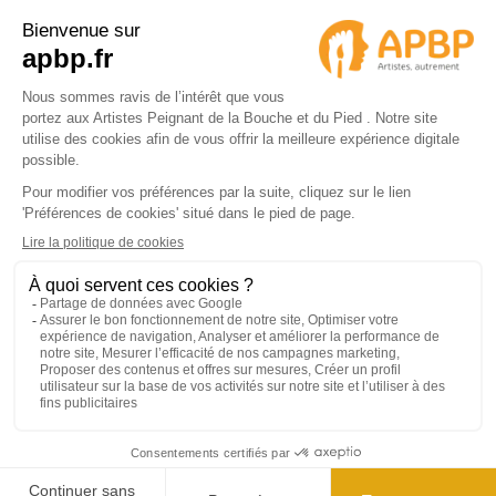
APBP
37 route Ecospace - Molsheim
67955 Strasbourg Cedex 9
© 2024 APBP