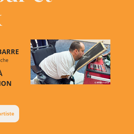
x
BARRE
uche
À
TION
artiste