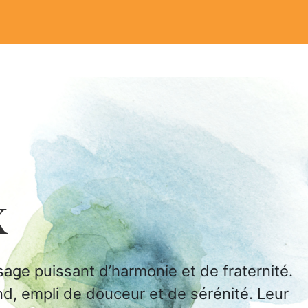
x
sage puissant d’harmonie et de fraternité.
d, empli de douceur et de sérénité. Leur